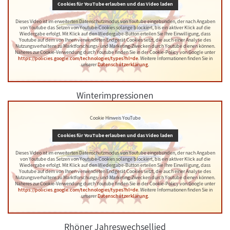
Cookies für YouTube erlauben und das Video laden
Dieses Video ist im erweiterten Datenschutzmodus von Youtube eingebunden, der nach Angaben
von Youtube das Setzen von Youtube-Cookies solange blockiert, bis ein aktiver Klick auf die
Wiedergabe erfolgt. Mit Klick auf den Wiedergabe-Button erteilen Sie Ihre Einwilligung, dass
Youtube auf dem von Ihnen verwendeten Endgerät Cookies setzt, die auch einer Analyse des
Nutzungsverhaltens zu Marktforschungs- und Marketing-Zwecken durch Youtube dienen können.
Näheres zur Cookie-Verwendung durch Youtube finden Sie in der Cookie-Policy von Google unter
https://policies.google.com/technologies/types?hl=de
. Weitere Informationen finden Sie in
unserer
Datenschutzerklärung
.
Winterimpressionen
Cookie Hinweis YouTube
Cookies für YouTube erlauben und das Video laden
Dieses Video ist im erweiterten Datenschutzmodus von Youtube eingebunden, der nach Angaben
von Youtube das Setzen von Youtube-Cookies solange blockiert, bis ein aktiver Klick auf die
Wiedergabe erfolgt. Mit Klick auf den Wiedergabe-Button erteilen Sie Ihre Einwilligung, dass
Youtube auf dem von Ihnen verwendeten Endgerät Cookies setzt, die auch einer Analyse des
Nutzungsverhaltens zu Marktforschungs- und Marketing-Zwecken durch Youtube dienen können.
Näheres zur Cookie-Verwendung durch Youtube finden Sie in der Cookie-Policy von Google unter
https://policies.google.com/technologies/types?hl=de
. Weitere Informationen finden Sie in
unserer
Datenschutzerklärung
.
Rhöner Jahreswechsellied