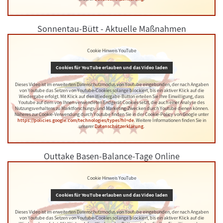
Sonnentau-Bütt - Aktuelle Maßnahmen
Cookie Hinweis YouTube
Cookies für YouTube erlauben und das Video laden
Dieses Video ist im erweiterten Datenschutzmodus von Youtube eingebunden, der nach Angaben
von Youtube das Setzen von Youtube-Cookies solange blockiert, bis ein aktiver Klick auf die
Wiedergabe erfolgt. Mit Klick auf den Wiedergabe-Button erteilen Sie Ihre Einwilligung, dass
Youtube auf dem von Ihnen verwendeten Endgerät Cookies setzt, die auch einer Analyse des
Nutzungsverhaltens zu Marktforschungs- und Marketing-Zwecken durch Youtube dienen können.
Näheres zur Cookie-Verwendung durch Youtube finden Sie in der Cookie-Policy von Google unter
https://policies.google.com/technologies/types?hl=de
. Weitere Informationen finden Sie in
unserer
Datenschutzerklärung
.
Outtake Basen-Balance-Tage Online
Cookie Hinweis YouTube
Cookies für YouTube erlauben und das Video laden
Dieses Video ist im erweiterten Datenschutzmodus von Youtube eingebunden, der nach Angaben
von Youtube das Setzen von Youtube-Cookies solange blockiert, bis ein aktiver Klick auf die