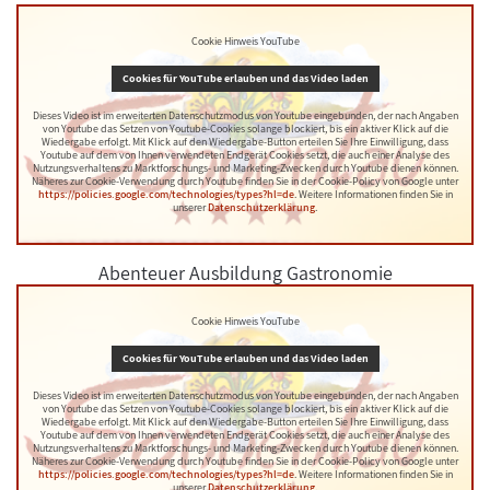
Cookie Hinweis YouTube
Cookies für YouTube erlauben und das Video laden
Dieses Video ist im erweiterten Datenschutzmodus von Youtube eingebunden, der nach Angaben
von Youtube das Setzen von Youtube-Cookies solange blockiert, bis ein aktiver Klick auf die
Wiedergabe erfolgt. Mit Klick auf den Wiedergabe-Button erteilen Sie Ihre Einwilligung, dass
Youtube auf dem von Ihnen verwendeten Endgerät Cookies setzt, die auch einer Analyse des
Nutzungsverhaltens zu Marktforschungs- und Marketing-Zwecken durch Youtube dienen können.
Näheres zur Cookie-Verwendung durch Youtube finden Sie in der Cookie-Policy von Google unter
https://policies.google.com/technologies/types?hl=de
. Weitere Informationen finden Sie in
unserer
Datenschutzerklärung
.
Abenteuer Ausbildung Gastronomie
Cookie Hinweis YouTube
Cookies für YouTube erlauben und das Video laden
Dieses Video ist im erweiterten Datenschutzmodus von Youtube eingebunden, der nach Angaben
von Youtube das Setzen von Youtube-Cookies solange blockiert, bis ein aktiver Klick auf die
Wiedergabe erfolgt. Mit Klick auf den Wiedergabe-Button erteilen Sie Ihre Einwilligung, dass
Youtube auf dem von Ihnen verwendeten Endgerät Cookies setzt, die auch einer Analyse des
Nutzungsverhaltens zu Marktforschungs- und Marketing-Zwecken durch Youtube dienen können.
Näheres zur Cookie-Verwendung durch Youtube finden Sie in der Cookie-Policy von Google unter
https://policies.google.com/technologies/types?hl=de
. Weitere Informationen finden Sie in
unserer
Datenschutzerklärung
.