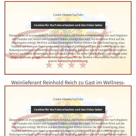
Cookie Hinweis YouTube
Cookies für YouTube erlauben und das Video laden
Dieses Video ist im erweiterten Datenschutzmodus von Youtube eingebunden, der nach Angaben
von Youtube das Setzen von Youtube-Cookies solange blockiert, bis ein aktiver Klick auf die
Wiedergabe erfolgt. Mit Klick auf den Wiedergabe-Button erteilen Sie Ihre Einwilligung, dass
Youtube auf dem von Ihnen verwendeten Endgerät Cookies setzt, die auch einer Analyse des
Nutzungsverhaltens zu Marktforschungs- und Marketing-Zwecken durch Youtube dienen können.
Näheres zur Cookie-Verwendung durch Youtube finden Sie in der Cookie-Policy von Google unter
https://policies.google.com/technologies/types?hl=de
. Weitere Informationen finden Sie in
unserer
Datenschutzerklärung
.
Weinlieferant Reinhold Reich zu Gast im Wellness-
Wohlfühlhotel Sonnentau
Cookie Hinweis YouTube
Cookies für YouTube erlauben und das Video laden
Dieses Video ist im erweiterten Datenschutzmodus von Youtube eingebunden, der nach Angaben
von Youtube das Setzen von Youtube-Cookies solange blockiert, bis ein aktiver Klick auf die
Wiedergabe erfolgt. Mit Klick auf den Wiedergabe-Button erteilen Sie Ihre Einwilligung, dass
Youtube auf dem von Ihnen verwendeten Endgerät Cookies setzt, die auch einer Analyse des
Nutzungsverhaltens zu Marktforschungs- und Marketing-Zwecken durch Youtube dienen können.