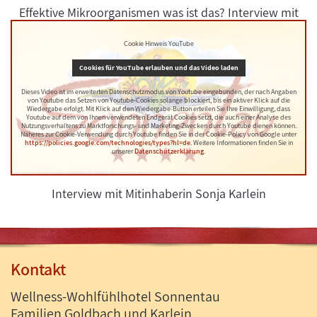
Effektive Mikroorganismen was ist das? Interview mit
Jürgen Amthor
Cookie Hinweis YouTube
Cookies für YouTube erlauben und das Video laden
Dieses Video ist im erweiterten Datenschutzmodus von Youtube eingebunden, der nach Angaben
von Youtube das Setzen von Youtube-Cookies solange blockiert, bis ein aktiver Klick auf die
Wiedergabe erfolgt. Mit Klick auf den Wiedergabe-Button erteilen Sie Ihre Einwilligung, dass
Youtube auf dem von Ihnen verwendeten Endgerät Cookies setzt, die auch einer Analyse des
Nutzungsverhaltens zu Marktforschungs- und Marketing-Zwecken durch Youtube dienen können.
Näheres zur Cookie-Verwendung durch Youtube finden Sie in der Cookie-Policy von Google unter
https://policies.google.com/technologies/types?hl=de
. Weitere Informationen finden Sie in
unserer
Datenschutzerklärung
.
Interview mit Mitinhaberin Sonja Karlein
Kontakt
Wellness-Wohlfühlhotel Sonnentau
Familien Goldbach und Karlein