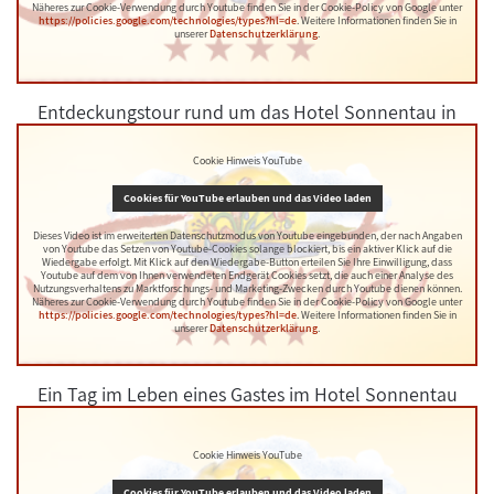
Näheres zur Cookie-Verwendung durch Youtube finden Sie in der Cookie-Policy von Google unter
https://policies.google.com/technologies/types?hl=de
. Weitere Informationen finden Sie in
unserer
Datenschutzerklärung
.
Entdeckungstour rund um das Hotel Sonnentau in
Fladungen
Cookie Hinweis YouTube
Cookies für YouTube erlauben und das Video laden
Dieses Video ist im erweiterten Datenschutzmodus von Youtube eingebunden, der nach Angaben
von Youtube das Setzen von Youtube-Cookies solange blockiert, bis ein aktiver Klick auf die
Wiedergabe erfolgt. Mit Klick auf den Wiedergabe-Button erteilen Sie Ihre Einwilligung, dass
Youtube auf dem von Ihnen verwendeten Endgerät Cookies setzt, die auch einer Analyse des
Nutzungsverhaltens zu Marktforschungs- und Marketing-Zwecken durch Youtube dienen können.
Näheres zur Cookie-Verwendung durch Youtube finden Sie in der Cookie-Policy von Google unter
https://policies.google.com/technologies/types?hl=de
. Weitere Informationen finden Sie in
unserer
Datenschutzerklärung
.
Ein Tag im Leben eines Gastes im Hotel Sonnentau
Cookie Hinweis YouTube
Cookies für YouTube erlauben und das Video laden