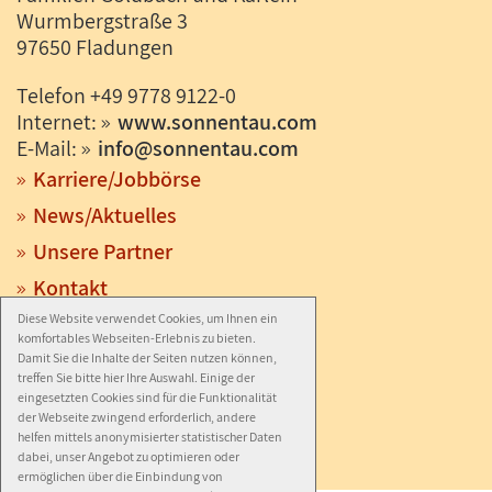
Wurmbergstraße 3
97650 Fladungen
Telefon +49 9778 9122-0
Internet:
www.sonnentau.com
E-Mail:
info
@
sonnentau.com
Karriere/Jobbörse
News/Aktuelles
Unsere Partner
Kontakt
Diese Website verwendet Cookies, um Ihnen ein
Anfahrt
komfortables Webseiten-Erlebnis zu bieten.
Impressum
Damit Sie die Inhalte der Seiten nutzen können,
treffen Sie bitte hier Ihre Auswahl. Einige der
Datenschutz
eingesetzten Cookies sind für die Funktionalität
der Webseite zwingend erforderlich, andere
Barrierefreiheit
helfen mittels anonymisierter statistischer Daten
dabei, unser Angebot zu optimieren oder
ermöglichen über die Einbindung von