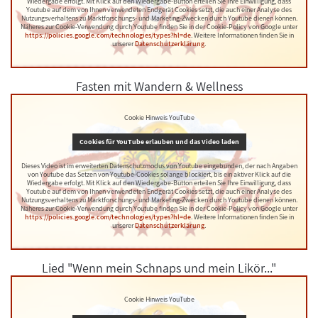
Wiedergabe erfolgt. Mit Klick auf den Wiedergabe-Button erteilen Sie Ihre Einwilligung, dass
Youtube auf dem von Ihnen verwendeten Endgerät Cookies setzt, die auch einer Analyse des
Nutzungsverhaltens zu Marktforschungs- und Marketing-Zwecken durch Youtube dienen können.
Näheres zur Cookie-Verwendung durch Youtube finden Sie in der Cookie-Policy von Google unter
https://policies.google.com/technologies/types?hl=de
. Weitere Informationen finden Sie in
unserer
Datenschutzerklärung
.
Fasten mit Wandern & Wellness
Cookie Hinweis YouTube
Cookies für YouTube erlauben und das Video laden
Dieses Video ist im erweiterten Datenschutzmodus von Youtube eingebunden, der nach Angaben
von Youtube das Setzen von Youtube-Cookies solange blockiert, bis ein aktiver Klick auf die
Wiedergabe erfolgt. Mit Klick auf den Wiedergabe-Button erteilen Sie Ihre Einwilligung, dass
Youtube auf dem von Ihnen verwendeten Endgerät Cookies setzt, die auch einer Analyse des
Nutzungsverhaltens zu Marktforschungs- und Marketing-Zwecken durch Youtube dienen können.
Näheres zur Cookie-Verwendung durch Youtube finden Sie in der Cookie-Policy von Google unter
https://policies.google.com/technologies/types?hl=de
. Weitere Informationen finden Sie in
unserer
Datenschutzerklärung
.
Lied "Wenn mein Schnaps und mein Likör..."
Cookie Hinweis YouTube