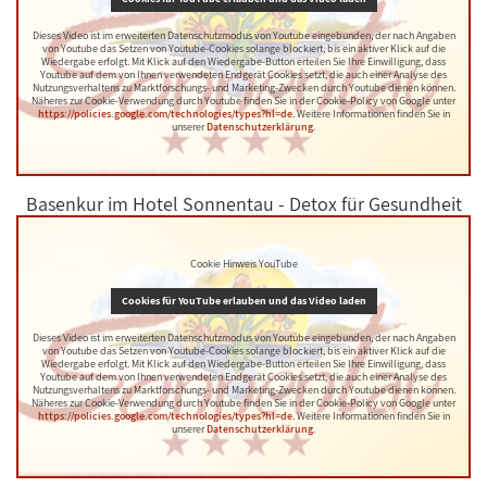
Dieses Video ist im erweiterten Datenschutzmodus von Youtube eingebunden, der nach Angaben
von Youtube das Setzen von Youtube-Cookies solange blockiert, bis ein aktiver Klick auf die
Wiedergabe erfolgt. Mit Klick auf den Wiedergabe-Button erteilen Sie Ihre Einwilligung, dass
Youtube auf dem von Ihnen verwendeten Endgerät Cookies setzt, die auch einer Analyse des
Nutzungsverhaltens zu Marktforschungs- und Marketing-Zwecken durch Youtube dienen können.
Näheres zur Cookie-Verwendung durch Youtube finden Sie in der Cookie-Policy von Google unter
https://policies.google.com/technologies/types?hl=de
. Weitere Informationen finden Sie in
unserer
Datenschutzerklärung
.
Basenkur im Hotel Sonnentau - Detox für Gesundheit
und Wohlbefinden
Cookie Hinweis YouTube
Cookies für YouTube erlauben und das Video laden
Dieses Video ist im erweiterten Datenschutzmodus von Youtube eingebunden, der nach Angaben
von Youtube das Setzen von Youtube-Cookies solange blockiert, bis ein aktiver Klick auf die
Wiedergabe erfolgt. Mit Klick auf den Wiedergabe-Button erteilen Sie Ihre Einwilligung, dass
Youtube auf dem von Ihnen verwendeten Endgerät Cookies setzt, die auch einer Analyse des
Nutzungsverhaltens zu Marktforschungs- und Marketing-Zwecken durch Youtube dienen können.
Näheres zur Cookie-Verwendung durch Youtube finden Sie in der Cookie-Policy von Google unter
https://policies.google.com/technologies/types?hl=de
. Weitere Informationen finden Sie in
unserer
Datenschutzerklärung
.