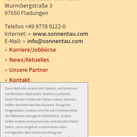
Wurmbergstraße 3
97650 Fladungen
Telefon +49 9778 9122-0
Internet:
www.sonnentau.com
E-Mail:
info
@
sonnentau.com
Karriere/Jobbörse
News/Aktuelles
Unsere Partner
Kontakt
Anfahrt
Diese Website verwendet Cookies, um Ihnen ein
komfortables Webseiten-Erlebnis zu bieten.
Impressum
Damit Sie die Inhalte der Seiten nutzen können,
treffen Sie bitte hier Ihre Auswahl. Einige der
Datenschutz
eingesetzten Cookies sind für die Funktionalität
der Webseite zwingend erforderlich, andere
Barrierefreiheit
helfen mittels anonymisierter statistischer Daten
dabei, unser Angebot zu optimieren oder
ermöglichen über die Einbindung von