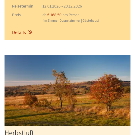
Reisetermin
12.01.2026
-
20.12.2026
Preis
€ 168,50
ab
pro Person
(im Zimmer Doppelzimmer | Gästehaus)
Details
Herbstluft