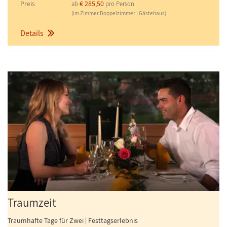
Preis
€ 285,50
ab
pro Person
(im Zimmer Doppelzimmer | Gästehaus)
Details
Traumzeit
Traumhafte Tage für Zwei | Festtagserlebnis