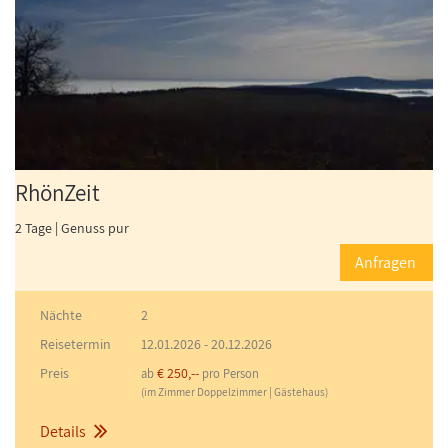
RhönZeit
2 Tage | Genuss pur
Anfragen
Nächte
2
Reisetermin
12.01.2026
-
20.12.2026
Preis
€ 250,--
ab
pro Person
(im Zimmer Doppelzimmer | Gästehaus)
Details