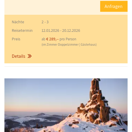
Anfragen
Nächte
2 - 3
Reisetermin
12.01.2026
-
20.12.2026
Preis
€ 289,--
ab
pro Person
(im Zimmer Doppelzimmer | Gästehaus)
Details