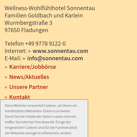
Wellness-Wohlfühlhotel Sonnentau
Familien Goldbach und Karlein
Wurmbergstraße 3
97650 Fladungen
Telefon +49 9778 9122-0
Internet:
www.sonnentau.com
E-Mail:
info
@
sonnentau.com
Karriere/Jobbörse
News/Aktuelles
Unsere Partner
Kontakt
Diese Website verwendet Cookies, um Ihnen ein
Anfahrt
komfortables Webseiten-Erlebnis zu bieten.
Impressum
Damit Sie die Inhalte der Seiten nutzen können,
treffen Sie bitte hier Ihre Auswahl. Einige der
Datenschutz
eingesetzten Cookies sind für die Funktionalität
der Webseite zwingend erforderlich, andere