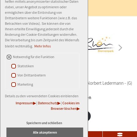
Barrierefreiheit
helfen mittels anonymisierter statistischer Daten
dabei, unser Angebot zu optimieren oder
ermöglichen über die Einbindung von
Drittanbietern weitere Funktionen (wie z.B. das
Betrachten von Videos). Sie können die von
Ihnen erteilte Einwilligung jederzeit durch die
Änderung der Cookie-Einstellungen widerrufen.
Die Verarbeitung bis zum Zeitpunkt des Widerrufs
bleibt rechtmäßig.
Mehr Infos
Notwendig für die Funktion
Statistiken
Von Drittanbietern
© 2026
AGENTUR LEDERMANN
-
(G)
- Autor:
Norbert Ledermann
-
(G)
Marketing
Details zu den verwendeten Cookies einblenden
±
Cookie-Einstellungen
Impressum
|
Datenschutz
|
Cookies im
Browser löschen
Speichern und schließen
Alle akzeptieren