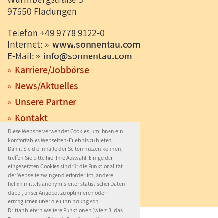
97650 Fladungen
Telefon +49 9778 9122-0
Internet:
www.sonnentau.com
E-Mail:
info
@
sonnentau.com
Karriere/Jobbörse
News/Aktuelles
Unsere Partner
Kontakt
Anfahrt
Diese Website verwendet Cookies, um Ihnen ein
komfortables Webseiten-Erlebnis zu bieten.
Impressum
Damit Sie die Inhalte der Seiten nutzen können,
treffen Sie bitte hier Ihre Auswahl. Einige der
Datenschutz
eingesetzten Cookies sind für die Funktionalität
der Webseite zwingend erforderlich, andere
Barrierefreiheit
helfen mittels anonymisierter statistischer Daten
dabei, unser Angebot zu optimieren oder
ermöglichen über die Einbindung von
Drittanbietern weitere Funktionen (wie z.B. das