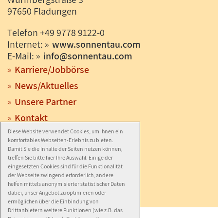
97650 Fladungen
Telefon +49 9778 9122-0
Internet:
www.sonnentau.com
E-Mail:
info
@
sonnentau.com
Karriere/Jobbörse
News/Aktuelles
Unsere Partner
Kontakt
Anfahrt
Diese Website verwendet Cookies, um Ihnen ein
komfortables Webseiten-Erlebnis zu bieten.
Impressum
Damit Sie die Inhalte der Seiten nutzen können,
treffen Sie bitte hier Ihre Auswahl. Einige der
Datenschutz
eingesetzten Cookies sind für die Funktionalität
der Webseite zwingend erforderlich, andere
Barrierefreiheit
helfen mittels anonymisierter statistischer Daten
dabei, unser Angebot zu optimieren oder
ermöglichen über die Einbindung von
Drittanbietern weitere Funktionen (wie z.B. das