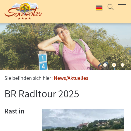
UNSER KLASSIKER
SOMMERLAUNE
2 Tage Rhöner Kulinarik, Wellness und Bewegung
Jetzt anfragen & buchen
Jetzt anfragen & buchen
Sie befinden sich hier:
News/Aktuelles
BR Radltour 2025
Rast in