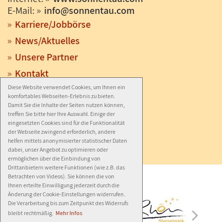
E-Mail:
info
@
sonnentau.com
Karriere/Jobbörse
News/Aktuelles
Unsere Partner
Kontakt
Diese Website verwendet Cookies, um Ihnen ein
Anfahrt
komfortables Webseiten-Erlebnis zu bieten.
Impressum
Damit Sie die Inhalte der Seiten nutzen können,
treffen Sie bitte hier Ihre Auswahl. Einige der
Datenschutz
eingesetzten Cookies sind für die Funktionalität
der Webseite zwingend erforderlich, andere
Barrierefreiheit
helfen mittels anonymisierter statistischer Daten
dabei, unser Angebot zu optimieren oder
ermöglichen über die Einbindung von
Drittanbietern weitere Funktionen (wie z.B. das
Betrachten von Videos). Sie können die von
Ihnen erteilte Einwilligung jederzeit durch die
Änderung der Cookie-Einstellungen widerrufen.
Die Verarbeitung bis zum Zeitpunkt des Widerrufs
bleibt rechtmäßig.
Mehr Infos