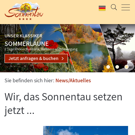
AKTUELLES ANGEBOT
UNSER KLASSIKER
RHÖNZEIT
SOMMERLAUNE
2 Tage Genuss pur
2 Tage Rhöner Kulinarik, Wellness und Bewegung
Jetzt anfragen & buchen
Jetzt anfragen & buchen
Sie befinden sich hier:
News/Aktuelles
Wir, das Sonnentau setzen
jetzt ...