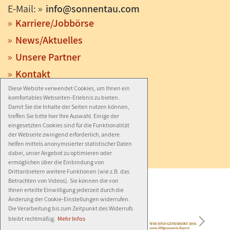
E-Mail:
info
@
sonnentau.com
Karriere/Jobbörse
News/Aktuelles
Unsere Partner
Kontakt
Diese Website verwendet Cookies, um Ihnen ein
Anfahrt
komfortables Webseiten-Erlebnis zu bieten.
Impressum
Damit Sie die Inhalte der Seiten nutzen können,
treffen Sie bitte hier Ihre Auswahl. Einige der
Datenschutz
eingesetzten Cookies sind für die Funktionalität
der Webseite zwingend erforderlich, andere
Barrierefreiheit
helfen mittels anonymisierter statistischer Daten
dabei, unser Angebot zu optimieren oder
ermöglichen über die Einbindung von
Drittanbietern weitere Funktionen (wie z.B. das
Betrachten von Videos). Sie können die von
Ihnen erteilte Einwilligung jederzeit durch die
Änderung der Cookie-Einstellungen widerrufen.
Die Verarbeitung bis zum Zeitpunkt des Widerrufs
bleibt rechtmäßig.
Mehr Infos