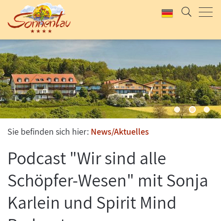
UNSER KLASSIKER
SOMMERLAUNE
2 Tage Rhöner Kulinarik, Wellness und Bewegung
Jetzt anfragen & buchen
Jetzt anfragen & buchen
Sie befinden sich hier:
News/Aktuelles
Podcast "Wir sind alle
Schöpfer-Wesen" mit Sonja
Karlein und Spirit Mind