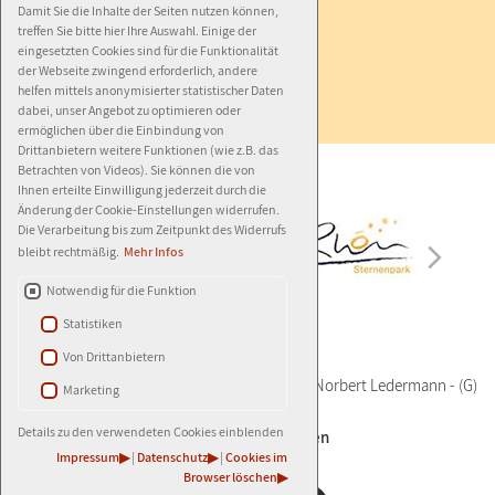
Impressum
Damit Sie die Inhalte der Seiten nutzen können,
treffen Sie bitte hier Ihre Auswahl. Einige der
Datenschutz
eingesetzten Cookies sind für die Funktionalität
der Webseite zwingend erforderlich, andere
Barrierefreiheit
helfen mittels anonymisierter statistischer Daten
dabei, unser Angebot zu optimieren oder
ermöglichen über die Einbindung von
Drittanbietern weitere Funktionen (wie z.B. das
Betrachten von Videos). Sie können die von
Ihnen erteilte Einwilligung jederzeit durch die
Änderung der Cookie-Einstellungen widerrufen.
Die Verarbeitung bis zum Zeitpunkt des Widerrufs
bleibt rechtmäßig.
Mehr Infos
Notwendig für die Funktion
Statistiken
Von Drittanbietern
© 2026
AGENTUR LEDERMANN
-
(G)
- Autor:
Norbert Ledermann
-
(G)
Marketing
Details zu den verwendeten Cookies einblenden
±
Cookie-Einstellungen
Impressum
|
Datenschutz
|
Cookies im
Browser löschen