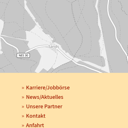
Karriere/Jobbörse
News/Aktuelles
Unsere Partner
Kontakt
Anfahrt