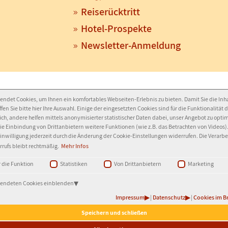
Reiserücktritt
Hotel-Prospekte
Newsletter-Anmeldung
endet Cookies, um Ihnen ein komfortables Webseiten-Erlebnis zu bieten. Damit Sie die Inha
fen Sie bitte hier Ihre Auswahl. Einige der eingesetzten Cookies sind für die Funktionalität 
ch, andere helfen mittels anonymisierter statistischer Daten dabei, unser Angebot zu opti
ie Einbindung von Drittanbietern weitere Funktionen (wie z.B. das Betrachten von Videos)
Einwilligung jederzeit durch die Änderung der Cookie-Einstellungen widerrufen. Die Verarb
rrufs bleibt rechtmäßig.
Mehr Infos
 die Funktion
Statistiken
Von Drittanbietern
Marketing
rwendeten Cookies einblenden
Ledermann
-
(G)
Impressum
|
Datenschutz
|
Cookies im B
Speichern und schließen