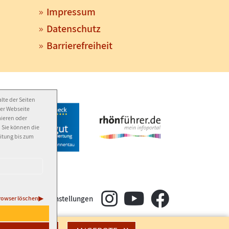
Impressum
Datenschutz
Barrierefreiheit
lte der Seiten
der Webseite
mieren oder
. Sie können die
eitung bis zum
±
Cookie-Einstellungen
rowser löschen