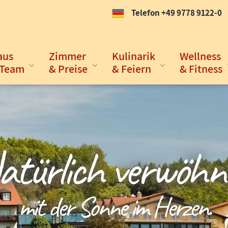
Telefon +49 9778 9122-0
aus
Zimmer
Kulinarik
Wellness
 Team
& Preise
& Feiern
& Fitness
atürlich verwöhn
E
s und
mit der Sonne im Herzen.