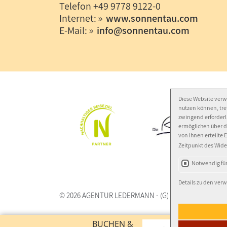
Telefon +49 9778 9122-0
Internet:
www.sonnentau.com
E-Mail:
info
@
sonnentau.com
Diese Website verw
nutzen können, tref
zwingend erforderli
ermöglichen über d
von Ihnen erteilte 
Zeitpunkt des Wide
Notwendig für
Details zu den ve
© 2026
AGENTUR LEDERMANN
-
(G)
- Autor:
Norbert 
BUCHEN &