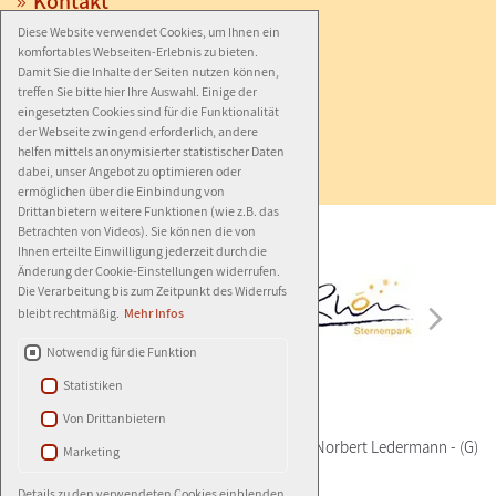
Kontakt
Diese Website verwendet Cookies, um Ihnen ein
Anfahrt
komfortables Webseiten-Erlebnis zu bieten.
Impressum
Damit Sie die Inhalte der Seiten nutzen können,
treffen Sie bitte hier Ihre Auswahl. Einige der
Datenschutz
eingesetzten Cookies sind für die Funktionalität
der Webseite zwingend erforderlich, andere
Barrierefreiheit
helfen mittels anonymisierter statistischer Daten
dabei, unser Angebot zu optimieren oder
ermöglichen über die Einbindung von
Drittanbietern weitere Funktionen (wie z.B. das
Betrachten von Videos). Sie können die von
Ihnen erteilte Einwilligung jederzeit durch die
Änderung der Cookie-Einstellungen widerrufen.
Die Verarbeitung bis zum Zeitpunkt des Widerrufs
bleibt rechtmäßig.
Mehr Infos
Notwendig für die Funktion
Statistiken
Von Drittanbietern
© 2026
AGENTUR LEDERMANN
-
(G)
- Autor:
Norbert Ledermann
-
(G)
Marketing
Details zu den verwendeten Cookies einblenden