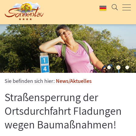
UNSER KLASSIKER
SOMMERLAUNE
2 Tage Rhöner Kulinarik, Wellness und Bewegung
Jetzt anfragen & buchen
Jetzt anfragen & buchen
Sie befinden sich hier:
News/Aktuelles
Straßensperrung der
Ortsdurchfahrt Fladungen
wegen Baumaßnahmen!