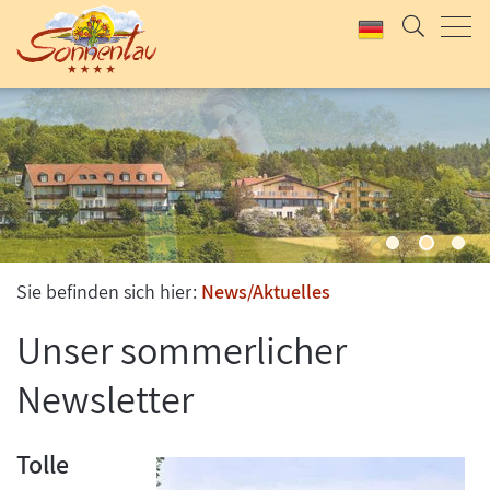
UNSER KLASSIKER
SOMMERLAUNE
2 Tage Rhöner Kulinarik, Wellness und Bewegung
Jetzt anfragen & buchen
Jetzt anfragen & buchen
Sie befinden sich hier:
News/Aktuelles
Unser sommerlicher
Newsletter
Tolle