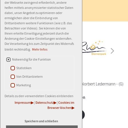
der Webseite zwingend erforderlich, andere
Barrierefreiheit
helfen mittels anonymisierter statistischer Daten
dabei, unser Angebot zu optimieren oder
ermöglichen über die Einbindung von
Drittanbietern weitere Funktionen (wie z.B. das
Betrachten von Videos). Sie können die von
Ihnen erteilte Einwilligung jederzeit durch die
Änderung der Cookie-Einstellungen widerrufen.
Die Verarbeitung bis zum Zeitpunkt des Widerrufs
bleibt rechtmäßig.
Mehr Infos
Notwendig für die Funktion
Statistiken
Von Drittanbietern
© 2026
AGENTUR LEDERMANN
-
(G)
- Autor:
Norbert Ledermann
-
(G)
Marketing
Details zu den verwendeten Cookies einblenden
±
Cookie-Einstellungen
Impressum
|
Datenschutz
|
Cookies im
Browser löschen
Speichern und schließen