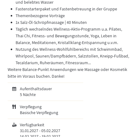
und belebtes Wasser
Fastenstarterpaket und Fastenbetreuung in der Gruppe
Themenbezogene Vorträge
1x Salz-Öl-Schröpfmassage | 40 Minuten
Täglich wechselndes Wellness-Aktiv-Programm u.a. Pilates,
Thai Chi, Fitness- und Bewegungsstunde, Yoga, Leben in
Balance, Meditationen, Kristallklang-Entspannung u.v.m.
Nutzung des Wellness-Wohlfühlbereichs mit Schwimmbad,
Whirlpool, Saunen/Dampfbädern, Salzstollen, Kneipp-Fußbad,
Tecaldarium, Ruheräumen, Fitnessraum...
Weitere Balance-Punkt Anwendungen wie Massage oder Kosmetik
bitte im Voraus buchen. Danke!
Aufenthaltsdauer
5 Nächte
Verpflegung
Basische Verpflegung
Verfügbarkeit
31.01.2027
-
05.02.2027
14.02.2027
-
19.02.2027