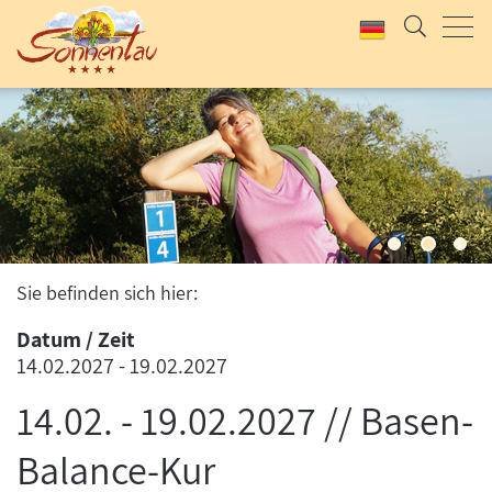
UNSER KLASSIKER
SOMMERLAUNE
2 Tage Rhöner Kulinarik, Wellness und Bewegung
Jetzt anfragen & buchen
Jetzt anfragen & buchen
Sie befinden sich hier:
Datum / Zeit
14.02.2027
-
19.02.2027
14.02. - 19.02.2027 // Basen-
Balance-Kur