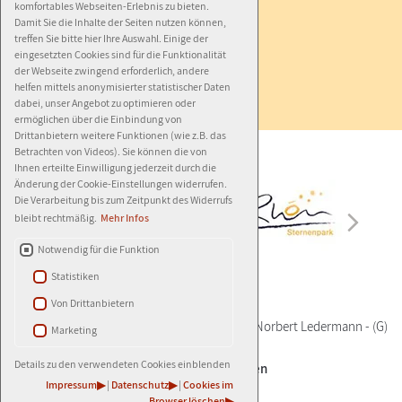
komfortables Webseiten-Erlebnis zu bieten.
Impressum
Damit Sie die Inhalte der Seiten nutzen können,
treffen Sie bitte hier Ihre Auswahl. Einige der
Datenschutz
eingesetzten Cookies sind für die Funktionalität
der Webseite zwingend erforderlich, andere
Barrierefreiheit
helfen mittels anonymisierter statistischer Daten
dabei, unser Angebot zu optimieren oder
ermöglichen über die Einbindung von
Drittanbietern weitere Funktionen (wie z.B. das
Betrachten von Videos). Sie können die von
Ihnen erteilte Einwilligung jederzeit durch die
Änderung der Cookie-Einstellungen widerrufen.
Die Verarbeitung bis zum Zeitpunkt des Widerrufs
bleibt rechtmäßig.
Mehr Infos
Notwendig für die Funktion
Statistiken
Von Drittanbietern
© 2026
AGENTUR LEDERMANN
-
(G)
- Autor:
Norbert Ledermann
-
(G)
Marketing
Details zu den verwendeten Cookies einblenden
±
Cookie-Einstellungen
Impressum
|
Datenschutz
|
Cookies im
Browser löschen